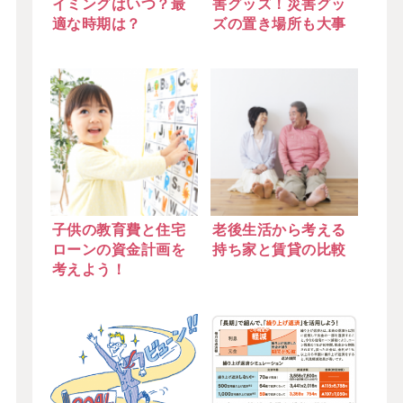
イミングはいつ？最
害グッズ！災害グッ
適な時期は？
ズの置き場所も大事
子供の教育費と住宅
老後生活から考える
ローンの資金計画を
持ち家と賃貸の比較
考えよう！