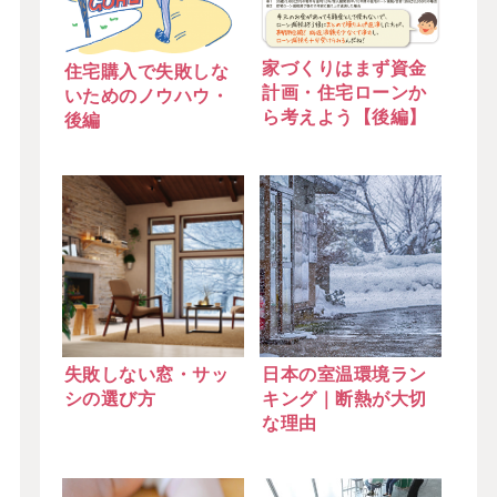
家づくりはまず資金
住宅購入で失敗しな
計画・住宅ローンか
いためのノウハウ・
ら考えよう【後編】
後編
失敗しない窓・サッ
日本の室温環境ラン
シの選び方
キング｜断熱が大切
な理由