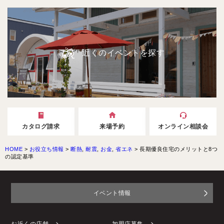
近くのイベントを探す
カタログ請求
来場予約
オンライン相談会
HOME
>
お役立ち情報
>
断熱
,
耐震
,
お金
,
省エネ
>
長期優良住宅のメリットと8つ
の認定基準
イベント情報
お近くの店舗
加盟店募集