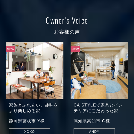
Owner’s Voice
お客様の声
NEW
NEW
家族とふれあい、趣味を
CA STYLE
で家具とイン
より楽しめる家
テリアに
こだわった家
静岡県藤枝市 Y様
高知県高知市 G様
XOXO
ANDY