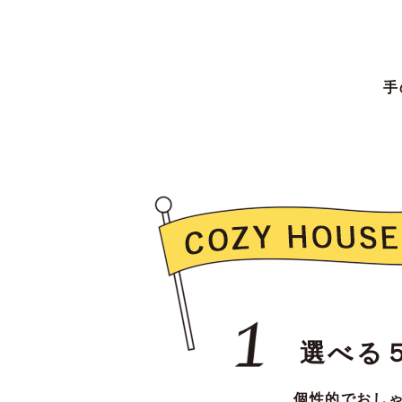
手
選べる
個性的でおし