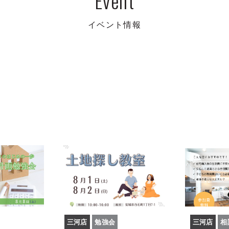
Event
イベント情報
三河店
勉強会
三河店
相