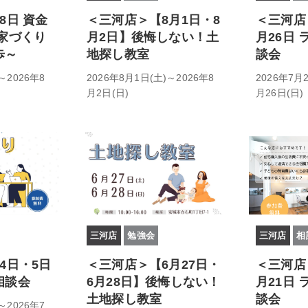
8日 資金
＜三河店＞【8月1日・8
＜三河店
家づくり
月2日】後悔しない！土
月26日
歩～
地探し教室
談会
～2026年8
2026年8月1日(土)～2026年8
2026年7月
月2日(日)
月26日(日)
三河店
勉強会
三河店
相
4日・5日
＜三河店＞【6月27日・
＜三河店
相談会
6月28日】後悔しない！
月21日
土地探し教室
談会
～2026年7