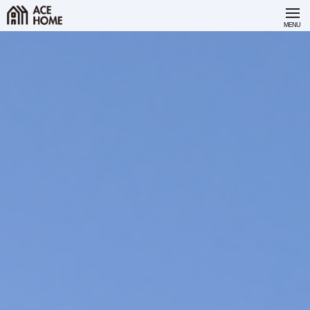
It’s My
It’s Our
Story.
Story.