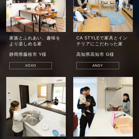
家族とふれあい、趣味を
CA STYLE
で家具とイン
より楽しめる家
テリアに
こだわった家
静岡県藤枝市 Y様
高知県高知市 G様
XOXO
ANDY