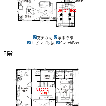
充実収納
家事導線
リビング吹抜
SwitchBox
2階