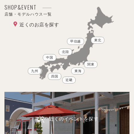
SHOP&EVENT
店舗・モデルハウス一覧
近くのお店を探す
東北
甲信越
北陸
中国
関東
九州
東海
四国
近畿
近くのイベントを探す