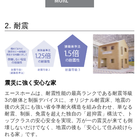
2. 耐震
震災に強く安心な家
エースホームは、耐震性能の最高ランクである耐震等級
3の躯体と制振デバイスに、オリジナル耐震床、地震の
後の火災にも強い省令準耐火構造を組み合わせ、単なる
耐震、制振、免震を超えた独自の「超抑震」構法で、ト
ップクラスの安心安全を実現。万が一の震災が来ても倒
壊しないだけでなく、地震の後も「安心して住み続けら
れる家」です。