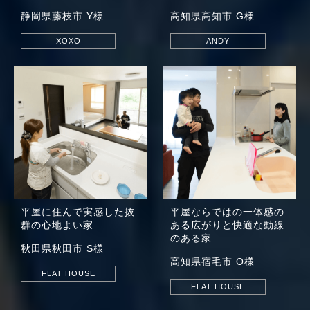
静岡県藤枝市 Y様
高知県高知市 G様
XOXO
ANDY
平屋に住んで実感した
抜
平屋ならではの一体感の
群の心地よい家
ある
広がりと快適な動線
のある家
秋田県秋田市 S様
高知県宿毛市 O様
FLAT HOUSE
FLAT HOUSE