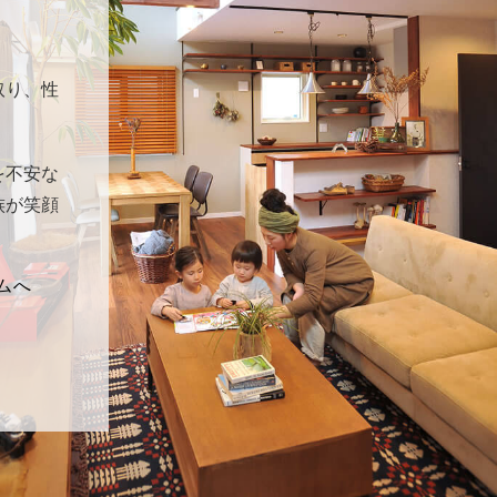
取り、性
を不安な
族が笑顔
ムへ