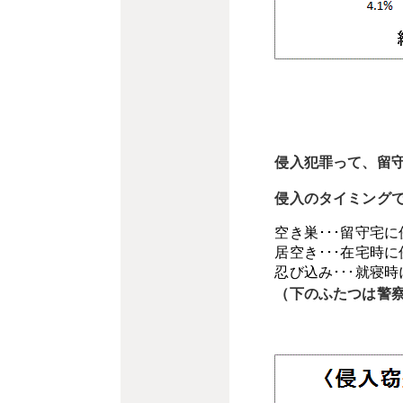
侵入犯罪って、留
侵入のタイミングで
空き巣･･･留守宅
居空き･･･在宅時
忍び込み･･･就寝
（下のふたつは警