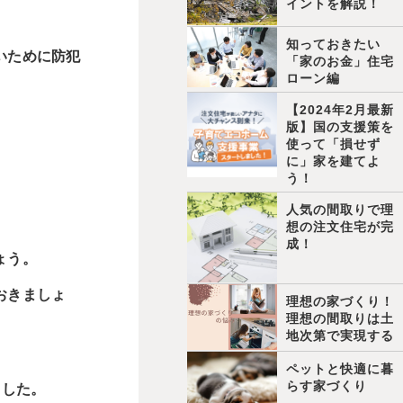
イントを解説！
知っておきたい
いために防犯
「家のお金」住宅
ローン編
【2024年2月最新
版】国の支援策を
使って「損せず
に」家を建てよ
う！
人気の間取りで理
想の注文住宅が完
成！
ょう。
おきましょ
理想の家づくり！
理想の間取りは土
地次第で実現する
ペットと快適に暮
らす家づくり
ました。