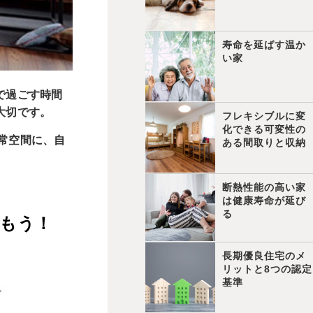
寿命を延ばす温か
い家
で過ごす時間
大切です。
フレキシブルに変
化できる可変性の
日常空間に、自
ある間取りと収納
断熱性能の高い家
は健康寿命が延び
る
もう！
長期優良住宅のメ
リットと8つの認定
基準