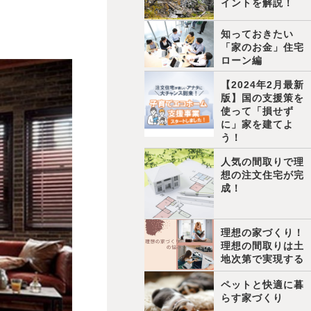
イントを解説！
知っておきたい
「家のお金」住宅
ローン編
【2024年2月最新
版】国の支援策を
使って「損せず
に」家を建てよ
う！
人気の間取りで理
想の注文住宅が完
成！
理想の家づくり！
理想の間取りは土
地次第で実現する
ペットと快適に暮
らす家づくり