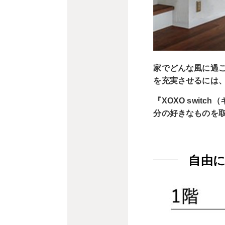
家でどんな風に過
を充実させるには
『XOXO swi
分の好きなものを
自由