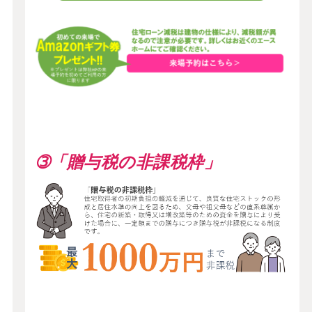
➂「贈与税の非課税枠」