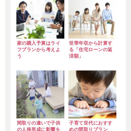
家の購入予算はライ
世帯年収から計算す
フプランから考えよ
る「住宅ローンの返
う
済額」
間取りの違いで子供
子育て世代におすす
の人格形成に影響を
めの間取りプラン