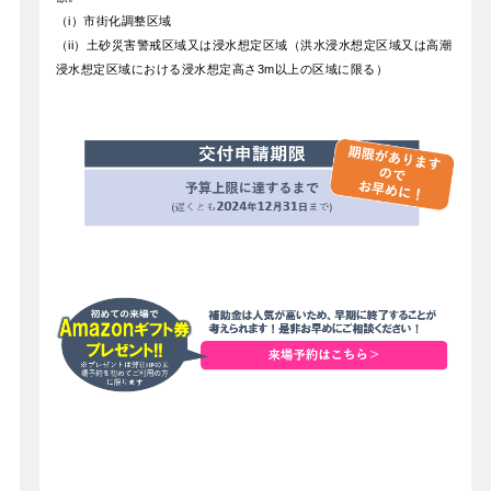
（i）市街化調整区域
（ii）土砂災害警戒区域又は浸水想定区域（洪水浸水想定区域又は高潮
浸水想定区域における浸水想定高さ3m以上の区域に限る）