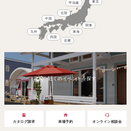
東北
甲信越
北陸
中国
関東
九州
東海
四国
近畿
近くのイベントを探す
カタログ請求
来場予約
オンライン相談会