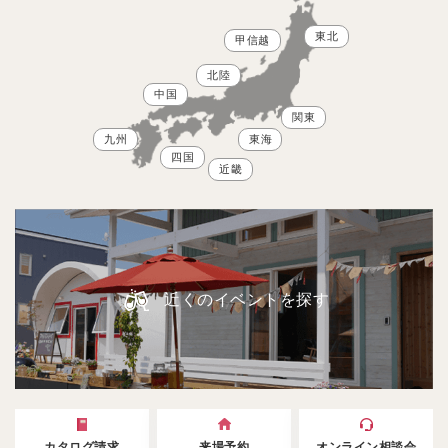
東北
甲信越
北陸
中国
関東
九州
東海
四国
近畿
近くのイベントを探す
カタログ請求
来場予約
オンライン相談会