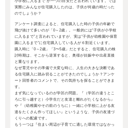
小学校に入るまで”が一つの目安だと言われています。では
実際にみんなが住宅購入したのは、子供が何歳の時だった
のでしょうか？
アンケート調査によると、住宅購入した時の子供の年齢で
飛び抜けて多いのが「0～2歳」。一般的には“子供が小学校
に入るまで”と言われていますが、実は“子供が幼稚園や保育
園に入るまで”に住宅購入している人が６割近くいます。
購入時に「0～2歳」「3〜5歳」だとすると、住宅購入の検
討時期は、そこから逆算すると、奥様が妊娠中や出産直後
と重なります。
なぜ育児やその準備で大変な時に、人生の大きな決断であ
る住宅購入に踏み切ることができたのでしょうか？アンケ
ート回答者のコメントで、その気持ちを探ることができま
す。
まず気になっているのが学区の問題。『（学区の違うとこ
ろに引っ越すと）小学生だと友達と離れがたくなるから』
や『（幼稚園やその前のうちに）一緒に小学校に上がる友
達をたくさん作ってほしい』というような、子供の友達づ
くりへの配慮です。
もう一つは『住まい周辺が子育てに適した環境ではなかっ