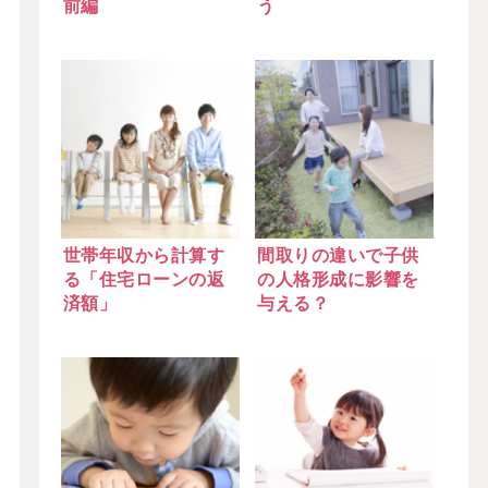
前編
う
世帯年収から計算す
間取りの違いで子供
る「住宅ローンの返
の人格形成に影響を
済額」
与える？