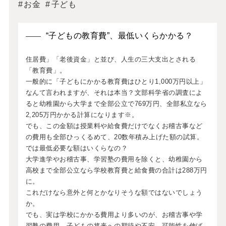
お金
子ども
“子どもの教育費”、最低いくらかかる？
住居費」「老後資金」と並び、人生の三大支出とされる
「教育費」。
一般的に「子どもにかかる教育費はひとり1,000万円以上」
なんて言われますが、それは本当？文部科学省の調査によ
ると幼稚園から大学まで全部公立で769万円、全部私立なら
2,205万円かかる計算になります※。
でも、この金額は授業料や給食費だけでなくお稽古事など
の費用も全部ひっくるめて、20数年積み上げた額の試算。
では最低必要な額はいくらなの？
大学進学やお稽古事、学習塾の費用を除くと、幼稚園から
高校まで全部公立なら学校教育費と給食費の合計は288万円
に。
これだけなら意外と何とかなりそうな額ではないでしょう
か。
でも、実は学校にかかる費用より多いのが、お稽古事や学
習塾の費用。子どもの将来への期待や不安、可能性を伸ば