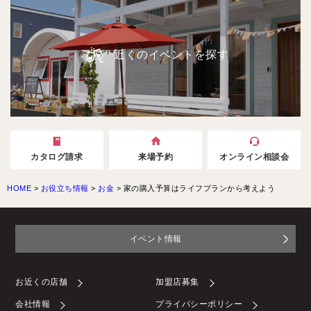
近くのイベントを探す
カタログ請求
来場予約
オンライン相談会
HOME
>
お役立ち情報
>
お金
>
家の購入予算はライフプランから考えよう
イベント情報
お近くの店舗
加盟店募集
会社情報
プライバシーポリシー