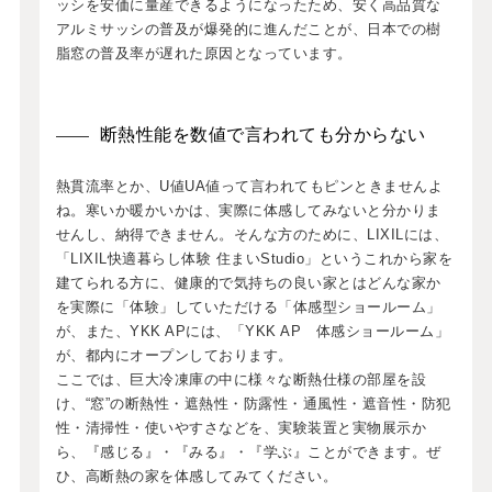
ッシを安価に量産できるようになったため、安く高品質な
アルミサッシの普及が爆発的に進んだことが、日本での樹
脂窓の普及率が遅れた原因となっています。
断熱性能を数値で言われても分からない
熱貫流率とか、U値UA値って言われてもピンときませんよ
ね。寒いか暖かいかは、実際に体感してみないと分かりま
せんし、納得できません。そんな方のために、LIXILには、
「LIXIL快適暮らし体験 住まいStudio」というこれから家を
建てられる方に、健康的で気持ちの良い家とはどんな家か
を実際に「体験」していただける「体感型ショールーム」
が、また、YKK APには、「YKK AP 体感ショールーム」
が、都内にオープンしております。
ここでは、巨大冷凍庫の中に様々な断熱仕様の部屋を設
け、“窓”の断熱性・遮熱性・防露性・通風性・遮音性・防犯
性・清掃性・使いやすさなどを、実験装置と実物展示か
ら、『感じる』・『みる』・『学ぶ』ことができます。ぜ
ひ、高断熱の家を体感してみてください。