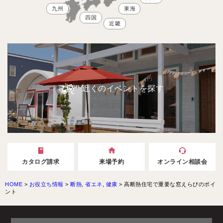
九州
東海
四国
近畿
近くのイベントを探す
カタログ請求
来場予約
オンライン相談会
HOME
>
お役立ち情報
>
断熱
,
省エネ
,
健康
>
高断熱住宅で重要な窓えらびのポイ
ント