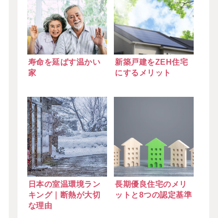
寿命を延ばす温かい
新築戸建をZEH住宅
家
にするメリット
日本の室温環境ラン
長期優良住宅のメリ
キング｜断熱が大切
ットと8つの認定基準
な理由