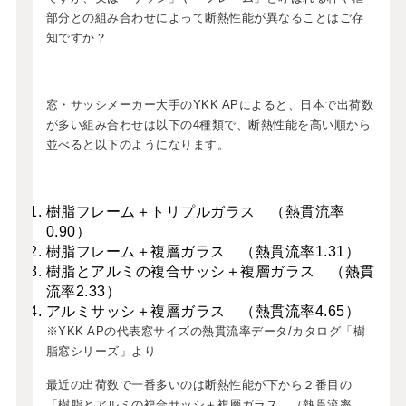
部分との組み合わせによって断熱性能が異なることはご存
知ですか？
窓・サッシメーカー大手のYKK APによると、日本で出荷数
が多い組み合わせは以下の4種類で、断熱性能を高い順から
並べると以下のようになります。
樹脂フレーム＋トリプルガラス （熱貫流率
0.90）
樹脂フレーム＋複層ガラス （熱貫流率1.31）
樹脂とアルミの複合サッシ＋複層ガラス （熱貫
流率2.33）
アルミサッシ＋複層ガラス （熱貫流率4.65）
※YKK APの代表窓サイズの熱貫流率データ/カタログ「樹
脂窓シリーズ」より
最近の出荷数で一番多いのは断熱性能が下から２番目の
「樹脂とアルミの複合サッシ＋複層ガラス （熱貫流率