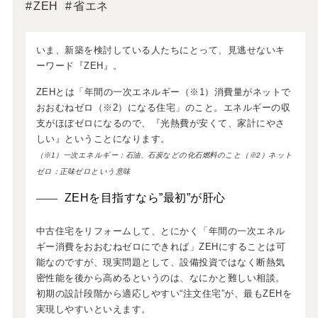
ZEH
省エネ
いま、新築を検討している人たちにとって、見逃せないキ
ーワード『ZEH』。
ZEHとは「年間の一次エネルギー（※1）消費量がネットで
おおむねゼロ（※2）になる住宅」のこと。エネルギーの収
支がほぼゼロになるので、『光熱費が安くて、家計にやさ
しい』ということになります。
（※1）一次エネルギー：石油、石炭などの化石燃料のこと（※2）ネット
ゼロ：正味ゼロという意味
ZEHを目指すなら”最初”が肝心
中古住宅をリフォームして、とにかく「年間の一次エネル
ギー消費をおおむねゼロにできれば」ZEHにすることは可
能なのですが、現実問題として、設備投資ではなく断熱気
密性能を後から高めるというのは、なにかと難しい相談。
初期の設計段階から適応しやすい“注文住宅”が、最もZEHを
実現しやすいといえます。