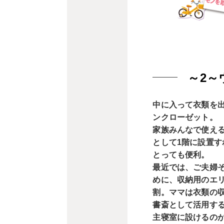
～2～
中に入って衣類を
ンクローゼット。
家族みんなで使え
として1階に設置
とっても便利。
最近では、ご夫婦
めに、収納用のエ
割。ママは衣類の
書斎として活用す
主寝室に設けるの