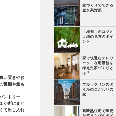
家づくりでできる
空き巣対策
土地探しのコツと
土地の見方のポイ
ント
家で快適なテレワ
ーク！在宅勤務を
考えた家づくりと
は？
買い置きやお
の種類や量も
ブルックリンスタ
イルのこだわりの
家
パントリー
１か所にまと
くて出し入れ
高断熱住宅で重要
な窓えらびのポイ