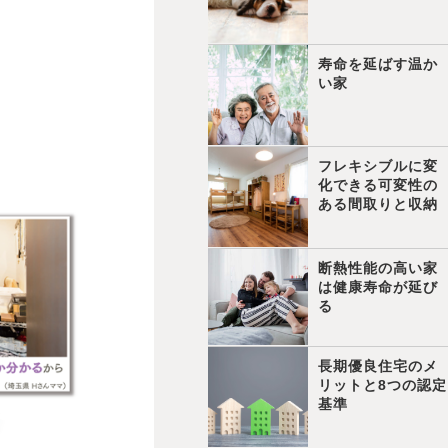
寿命を延ばす温か
い家
フレキシブルに変
化できる可変性の
ある間取りと収納
断熱性能の高い家
は健康寿命が延び
る
長期優良住宅のメ
リットと8つの認定
基準