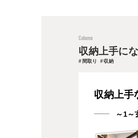
収納上手に
間取り
収納
収納上手
～1～