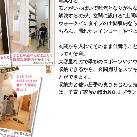
道具など…。
モノがいっぱいで雑然となりがち
解決するのが、玄関に設ける“土間
ウォークインタイプの土間収納な
ちろん、濡れたレインコートやベ
玄関から入れてそのまま仕舞うこ
っても便利。
大容量なので季節のスポーツやア
収納できるから、玄関周りをスッ
とができます。
収納力と使い勝手の良さを合わせ
は、子育て家族の憧れNO,１プラ