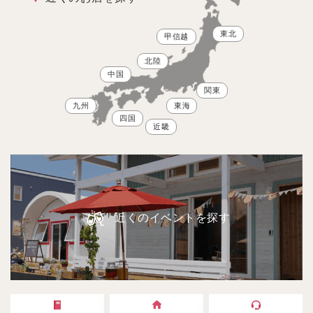
東北
甲信越
北陸
中国
関東
九州
東海
四国
近畿
近くのイベントを探す