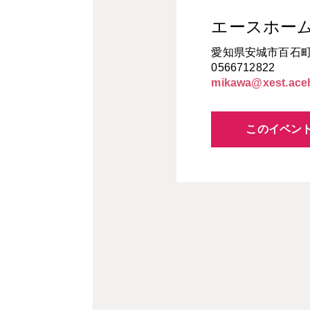
エースホー
愛知県安城市百石町1
0566712822
mikawa@xest.ace
このイベン