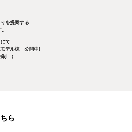
造りを提案する
す。
内にて
家モデル棟 公開中!
約制 ）
こちら