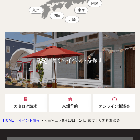
関東
九州
東海
四国
近畿
近くのイベントを探す
カタログ請求
来場予約
オンライン相談会
HOME
>
イベント情報
>
＜三河店＞9月13日・14日 家づくり無料相談会