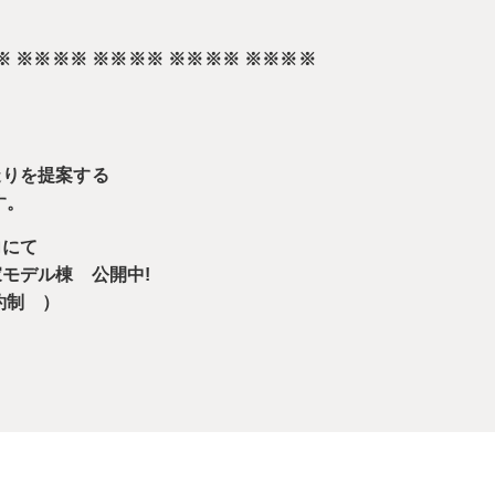
※ ※※※※ ※※※※ ※※※※ ※※※※
造りを提案する
す。
内にて
家モデル棟 公開中!
約制 ）