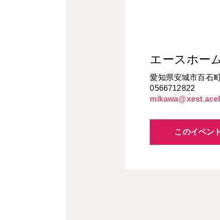
エースホー
愛知県安城市百石町1
0566712822
mikawa@xest.ace
このイベン