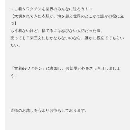
～古着＆ワクチンを世界のみんなに送ろう！～
【大切されてきた衣類が、海を越え世界のどこかで誰かの役に立
つ】
もう着ないけど、捨てるには忍びない大切だった服。
売っても二束三文にしかならないのなら、誰かに役立ててもらい
たい。
「古着deワクチン」に参加し、お部屋と心をスッキリしましょ
う！
皆様のお越しを心よりお待ちしております。