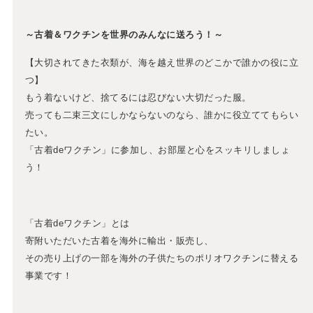
～古着＆ワクチンを世界のみんなに送ろう！～
【大切されてきた衣類が、海を越え世界のどこかで誰かの役に立
つ】
もう着ないけど、捨てるには忍びない大切だった服。
売っても二束三文にしかならないのなら、誰かに役立ててもらい
たい。
「古着deワクチン」に参加し、お部屋と心をスッキリしましょ
う！
「古着deワクチン」とは
寄附いただいた古着を海外に輸出・販売し、
その売り上げの一部を海外の子供たちのポリオワクチンに替える
事業です！