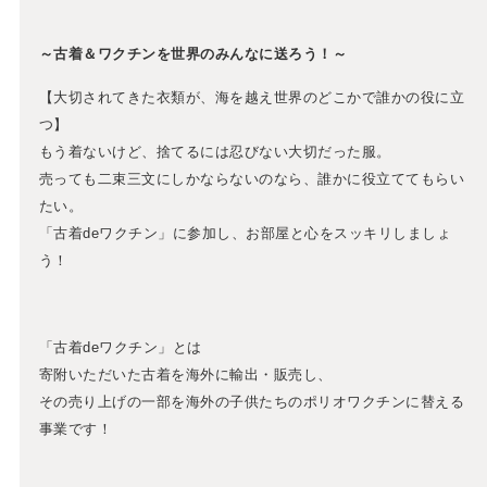
～古着＆ワクチンを世界のみんなに送ろう！～
【大切されてきた衣類が、海を越え世界のどこかで誰かの役に立
つ】
もう着ないけど、捨てるには忍びない大切だった服。
売っても二束三文にしかならないのなら、誰かに役立ててもらい
たい。
「古着deワクチン」に参加し、お部屋と心をスッキリしましょ
う！
「古着deワクチン」とは
寄附いただいた古着を海外に輸出・販売し、
その売り上げの一部を海外の子供たちのポリオワクチンに替える
事業です！