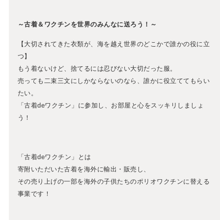
～古着＆ワクチンを世界のみんなに送ろう！～
【大切されてきた衣類が、海を越え世界のどこかで誰かの役に立
つ】
もう着ないけど、捨てるには忍びない大切だった服。
売っても二束三文にしかならないのなら、誰かに役立ててもらい
たい。
「古着deワクチン」に参加し、お部屋と心をスッキリしましょ
う！
「古着deワクチン」とは
寄附いただいた古着を海外に輸出・販売し、
その売り上げの一部を海外の子供たちのポリオワクチンに替える
事業です！