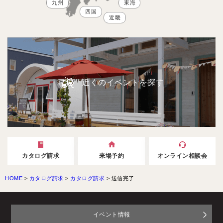
九州
東海
四国
近畿
近くのイベントを探す
カタログ請求
来場予約
オンライン相談会
HOME
>
カタログ請求
>
カタログ請求
>
送信完了
イベント情報