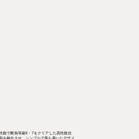
性能で断熱等級6・7をクリアした高性能住
和を融合させ、シンプルで落ち着いたデザイ