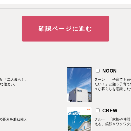
す
NOON
る 『二人暮らし』
ヌーン｜「子育ても頑
的な住まい。
たい！」と願う子育て
ュな暮らしを意識した
CREW
の要素を兼ね備え
クルー｜「家族や仲間
える、笑顔＆ワクワク