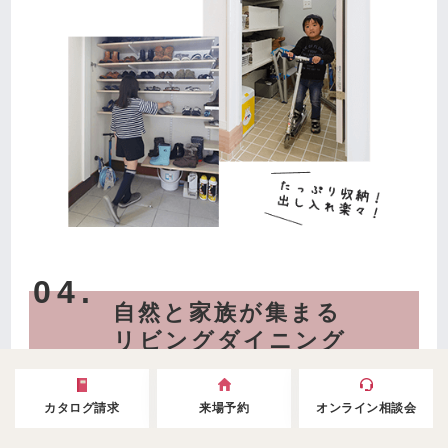
04.
自然と家族が集まる
リビングダイニング
「ハビステーション」を取り入れる事で、水廻りや
カタログ請求
来場予約
オンライン相談会
収納がまとまり無駄な廊下がなくなります。