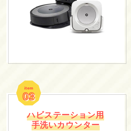
item
03
ハビステーション用
手洗いカウンター