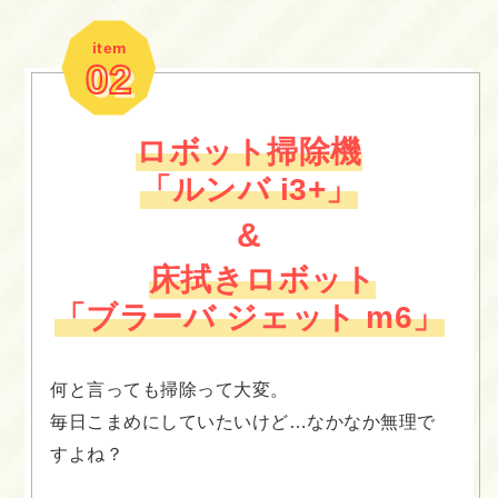
item
02
ロボット掃除機
「ルンバ i3+」
&
床拭きロボット
「ブラーバ ジェット m6」
何と言っても掃除って大変。
毎日こまめにしていたいけど…なかなか無理で
すよね？