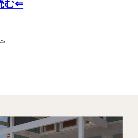
読む⇐
次へ