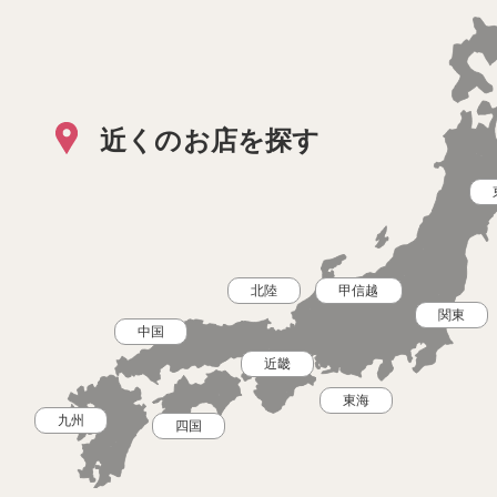
近くのお店を探す
北陸
甲信越
関東
中国
近畿
東海
九州
四国