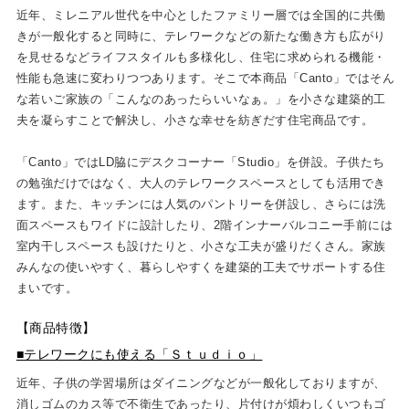
近年、ミレニアル世代を中心としたファミリー層では全国的に共働
きが一般化すると同時に、テレワークなどの新たな働き方も広がり
を見せるなどライフスタイルも多様化し、住宅に求められる機能・
性能も急速に変わりつつあります。そこで本商品「Canto」ではそん
な若いご家族の「こんなのあったらいいなぁ。」を小さな建築的工
夫を凝らすことで解決し、小さな幸せを紡ぎだす住宅商品です。
「Canto」ではLD脇にデスクコーナー「Studio」を併設。子供たち
の勉強だけではなく、大人のテレワークスペースとしても活用でき
ます。また、キッチンには人気のパントリーを併設し、さらには洗
面スペースもワイドに設計したり、2階インナーバルコニー手前には
室内干しスペースも設けたりと、小さな工夫が盛りだくさん。家族
みんなの使いやすく、暮らしやすくを建築的工夫でサポートする住
まいです。
【商品特徴】
■テレワークにも使える「Ｓｔｕｄｉｏ」
近年、子供の学習場所はダイニングなどが一般化しておりますが、
消しゴムのカス等で不衛生であったり、片付けが煩わしくいつもゴ