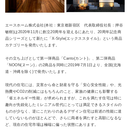
エースホーム株式会社(本社：東京都新宿区 代表取締役社長：押谷
敏樹)は2020年11月に創立20周年を迎えるにあたり、20周年記念商
品シリーズとして新たに「X-Style(エックススタイル)」という商品
カテゴリーを発売いたします。
その立ち上げとして第一弾商品「Canto(カント)」、第二弾商品
「NOON(ヌーン)」の2商品を同時に2019年7月1日より、全国(北海
道・沖縄を除く)で発売いたします。
現代の住宅には、災害から命と財産を守る「安心安全性能」や、光
熱費やCO2の削減にはもちろんのこと、家族の健康にも影響する
「省エネルギー性能」が求められますが、これを満たす住宅は特に
趣向が先鋭化したミレニアル世代にとっては満足できるスタイルの
ものが少なく、逆にこだわりのあるデザイン住宅は前述の性能に達
していないものがほとんどで、さらに両者を満たすと高額になるな
ど、現在の住宅市場は極端に偏った状態にあります。