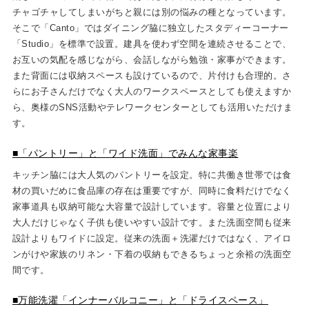
チャゴチャしてしまいがちと親には別の悩みの種となっています。
そこで「Canto」ではダイニング脇に独立したスタディーコーナー
「Studio」を標準で設置。建具を使わず空間を連続させることで、
お互いの気配を感じながら、会話しながら勉強・家事ができます。
また背面には収納スペースも設けているので、片付けも合理的。さ
らにお子さんだけでなく大人のワークスペースとしても使えますか
ら、奥様のSNS活動やテレワークセンターとしても活用いただけま
す。
■「パントリー」と「ワイド洗面」でみんな家事楽
キッチン脇には大人気のパントリーを設定。特に共働き世帯では食
材の買いだめに食品庫の存在は重要ですが、同時に食料だけでなく
家事道具も収納可能な大容量で設計しています。容量と位置により
大人だけじゃなく子供も使いやすい設計です。また洗面空間も従来
設計よりもワイドに設定。従来の洗面＋洗濯だけではなく、アイロ
ンがけや家族のリネン・下着の収納もできるちょっと余裕の洗面空
間です。
■万能洗濯「インナーバルコニー」と「ドライスペース」