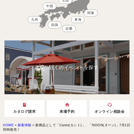
北陸
中国
関東
九州
東海
四国
近畿
近くのイベントを探す
カタログ請求
来場予約
オンライン相談会
HOME
>
新着情報
>
新商品として「Canto(カント)」、「NOON(ヌーン)」7月1日
同時発売！