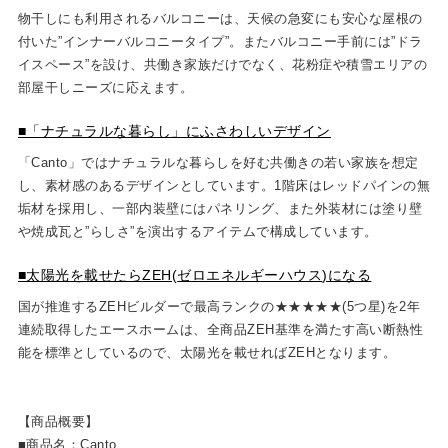
物干しにも利用されるバルコニーは、天候の急変にも安心な屋根の
付いた”インナーバルコニータイプ”。またバルコニー手前には”ドラ
イスペース”を設け、共働き家族だけでなく、花粉症や積雪エリアの
部屋干しニーズに応えます。
■「ナチュラルな暮らし」にふさわしいデザイン
「Canto」ではナチュラルな暮らしを好む共働きの若い家族を想定
し、素材感のあるデザインとしています。1階床はレッドパインの無
垢材を採用し、一部内装壁にはパネリング、また外装材には塗り壁
や焼成瓦と”らしさ”を演出するアイテムで構成しています。
■太陽光を載せたら
ZEH(
ゼロエネルギーハウス
)
になる
国が推進するZEHビルダーで最高ランクの★★★★★(5つ星)を2年
連続取得したエースホームは、全商品ZEH基準を満たす高い断熱性
能を標準としているので、太陽光を載せればZEHとなります。
【商品概要】
■商品名：Canto