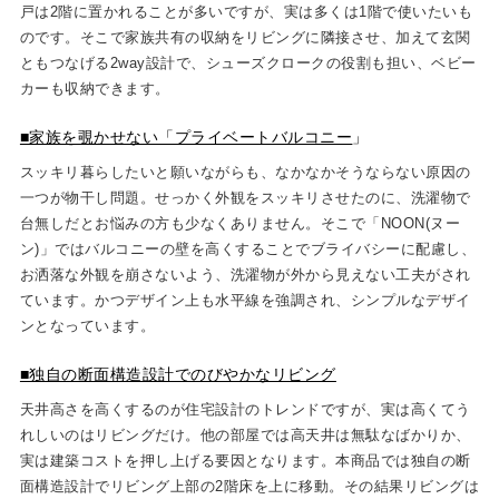
戸は2階に置かれることが多いですが、実は多くは1階で使いたいも
のです。そこで家族共有の収納をリビングに隣接させ、加えて玄関
ともつなげる2way設計で、シューズクロークの役割も担い、ベビー
カーも収納できます。
■家族を覗かせない「プライベートバルコニー
」
スッキリ暮らしたいと願いながらも、なかなかそうならない原因の
一つが物干し問題。せっかく外観をスッキリさせたのに、洗濯物で
台無しだとお悩みの方も少なくありません。そこで「NOON(ヌー
ン)」ではバルコニーの壁を高くすることでブライバシーに配慮し、
お洒落な外観を崩さないよう、洗濯物が外から見えない工夫がされ
ています。かつデザイン上も水平線を強調され、シンプルなデザイ
ンとなっています。
■独自の断面構造設計でのびやかなリビング
天井高さを高くするのが住宅設計のトレンドですが、実は高くてう
れしいのはリビングだけ。他の部屋では高天井は無駄なばかりか、
実は建築コストを押し上げる要因となります。本商品では独自の断
面構造設計でリビング上部の2階床を上に移動。その結果リビングは