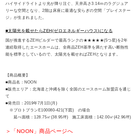
ハイサイドライトより光が降り注ぐ、天井高さ3.14ｍのラグジュア
リーな空間となり、2階は床座に最適な安らぎの空間「プレイステー
ジ」が生まれました。
■太陽光を載せたら
ZEH(
ゼロエネルギーハウス
)
になる
国が推進するZEHビルダーで最高ランクの★★★★★(5つ星)を2年
連続取得したエースホームは、全商品ZEH基準を満たす高い断熱性
能を標準としているので、太陽光を載せればZEHとなります。
【商品概要】
■商品名：NOON
■販売エリア：北海道と沖縄を除く全国のエースホーム加盟店を通じ
て
■発売日：2019年7月1日(月)
※プロトプランE100080-421(下図) の場合
延べ面積：128.75㎡(38.95坪) 施工床面積：142.00㎡(42.96坪)
＞「NOON」商品ページへ