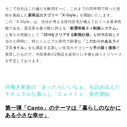
そこで当社はこの偏りを解消すべく、これまでの20年間で培った技
術を集結した
新商品カテゴリー「
X-Style
」
を開始いたします。
この「X-Style」は、当社が考える現代住宅が備えておくべき基本性
能である、震災害を最小限に抑える「
耐震等級３＋制振システム」
と省エネ性能として
「
ZEH
をクリアする断熱仕様」
を標準搭載とす
るのと同時に、特にミレニアル世代で顕著な
「こだわりのあるライ
フスタイル」
をも満足する新しい住宅カテゴリーを
手の届く価格
で
実現したもので、今回発表の2商品を皮切りに今後も続々とリリース
を予定しております。
共働き家族の「あったらいいなぁ」を詰め込んだ
ナチュラルな暮らし「Ｃａｎｔｏ」発売開始
第一弾「
Canto
」のテーマは「暮らしのなかに
ある小さな幸せ」