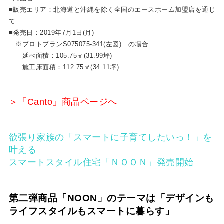
■販売エリア：北海道と沖縄を除く全国のエースホーム加盟店を通じ
て
■発売日：2019年7月1日(月)
※プロトプランS075075-341(左図) の場合
延べ面積：105.75㎡(31.99坪)
施工床面積：112.75㎡(34.11坪)
＞「Canto」商品ページへ
欲張り家族の「スマートに子育てしたいっ！」を
叶える
スマートスタイル住宅「ＮＯＯＮ」発売開始
第二弾商品「
NOON
」のテーマは「デザインも
ライフスタイルもスマートに暮らす」