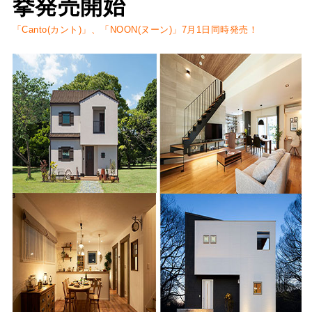
挙発売開始
「Canto(カント)」、「NOON(ヌーン)」7月1日同時発売！