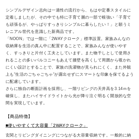
シンプルデザイン志向は一過性の流行から、もはや定番スタイルに
定着しましたが、その中でも特に子育て層の一部で根強い「子育て
も頑張るが、やっぱりすっきりシンプルに暮らしたい！」と願うミ
レニアル世代を意識した新商品です。
「NOON」では一階に「2WAYクローク」標準設置。家族みんなの
収納庫を生活の真ん中に配置することで、家族みんなが使いやす
く、すっきりと片付く工夫としています。また物干しとして使用さ
れることの多いバルコニーもあえて腰壁を高くして周囲から覗かれ
にくい設計とすることで、家族の洗濯物が見られにくく、また外観
上も”生活のごちゃごちゃ”が露出せずにスマートな印象を保てるよう
に配慮しています。
さらに独自の断面計画を採用し、一階リビングの天井高を3.14ｍを
確保し、またハイサイドライトから光が降り注ぐ明るく開放的な空
間を実現しています。
【商品特徴】
■使いやすくて大容量「
2WAY
クローク」
玄関とリビングダイニングにつながる大容量収納です。一般的に納