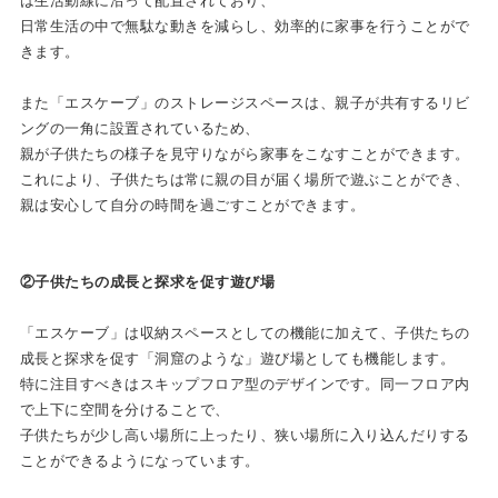
は⽣活動線に沿って配置されており、
⽇常⽣活の中で無駄な動きを減らし、効率的に家事を⾏うことがで
きます。
また「エスケーブ」のストレージスペースは、親⼦が共有するリビ
ングの⼀⾓に設置されているため、
親が⼦供たちの様⼦を⾒守りながら家事をこなすことができます。
これにより、⼦供たちは常に親の⽬が届く場所で遊ぶことができ、
親は安⼼して⾃分の時間を過ごすことができます。
②⼦供たちの成⻑と探求を促す遊び場
「エスケーブ」は収納スペースとしての機能に加えて、⼦供たちの
成⻑と探求を促す「洞窟のような」遊び場としても機能します。
特に注⽬すべきはスキップフロア型のデザインです。同⼀フロア内
で上下に空間を分けることで、
⼦供たちが少し⾼い場所に上ったり、狭い場所に⼊り込んだりする
ことができるようになっています。