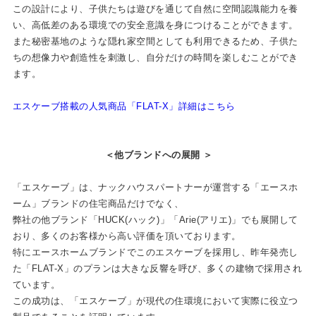
この設計により、⼦供たちは遊びを通じて⾃然に空間認識能⼒を養
い、⾼低差のある環境での安全意識を⾝につけることができます。
また秘密基地のような隠れ家空間としても利⽤できるため、⼦供た
ちの想像⼒や創造性を刺激し、⾃分だけの時間を楽しむことができ
ます。
エスケーブ搭載の人気商品「FLAT-X」詳細はこちら
＜他ブランドへの展開
＞
「エスケーブ」は、ナックハウスパートナーが運営する「エースホ
ーム」ブランドの住宅商品だけでなく、
弊社の他ブランド「HUCK(ハック)」「Arie(アリエ)」でも展開して
おり、多くのお客様から⾼い評価を頂いております。
特にエースホームブランドでこのエスケーブを採⽤し、昨年発売し
た「FLAT-X」のプランは⼤きな反響を呼び、多くの建物で採⽤され
ています。
この成功は、「エスケーブ」が現代の住環境において実際に役⽴つ