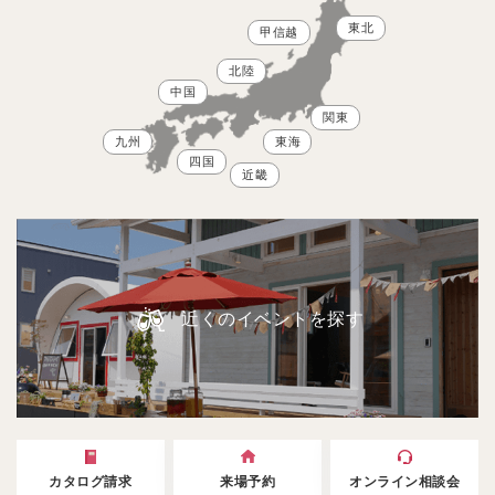
東北
甲信越
北陸
中国
関東
九州
東海
四国
近畿
近くのイベントを探す
カタログ請求
来場予約
オンライン相談会