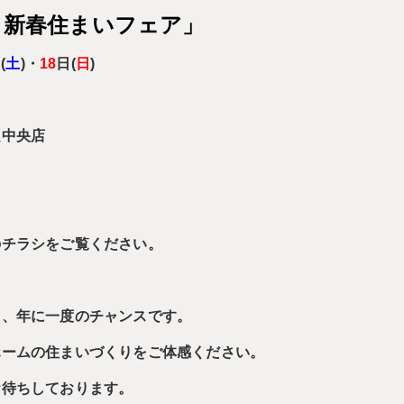
！新春住まいフェア」
(
土
)・
18
日(
日
)
良中央店
のチラシをご覧ください。
う、年に一度のチャンスです。
ホームの住まいづくりをご体感ください。
お待ちしております。