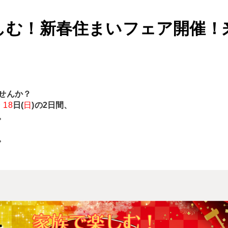
しむ！新春住まいフェア開催！
せんか？
・
18
日(
日
)の2日間、
。
。