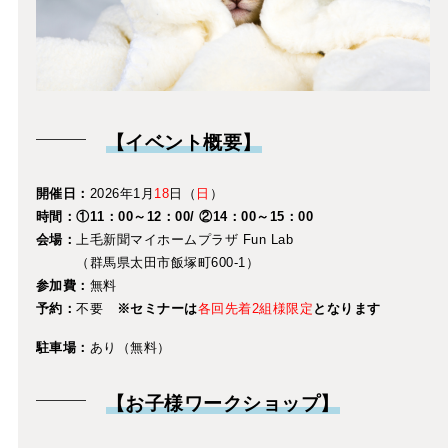
【イベント概要】
開催日：
2026年1月
18
日（
日
）
時間：①11：00～12：00/ ②14：00～15：00
会場：
上毛新聞マイホームプラザ Fun Lab
（群馬県太田市飯塚町600-1）
参加費：
無料
予約：
不要
※セミナーは
各回先着2組様限定
となります
駐車場：
あり（無料）
【お子様ワークショップ】