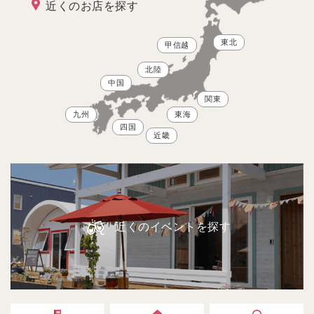
近くのお店を探す
東北
甲信越
北陸
中国
関東
九州
東海
四国
近畿
近くのイベントを探す