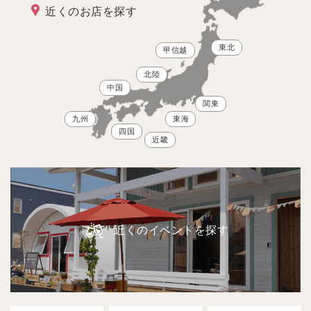
近くのお店を探す
東北
甲信越
北陸
中国
関東
九州
東海
四国
近畿
近くのイベントを探す