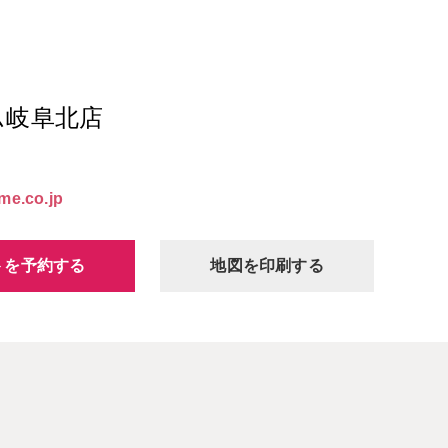
ム岐阜北店
me.co.jp
トを予約する
地図を印刷する