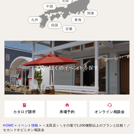
北陸
中国
関東
九州
東海
四国
近畿
近くのイベントを探す
カタログ請求
来場予約
オンライン相談会
HOME
>
イベント情報
>
＜太田店＞＼その場で1,000種類以上のプランと比較！／
セカンドオピニオン相談会