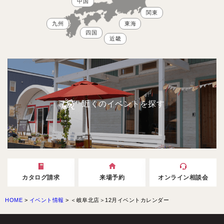
中国
関東
九州
東海
四国
近畿
近くのイベントを探す
カタログ請求
来場予約
オンライン相談会
HOME
>
イベント情報
>
＜岐阜北店＞12月イベントカレンダー