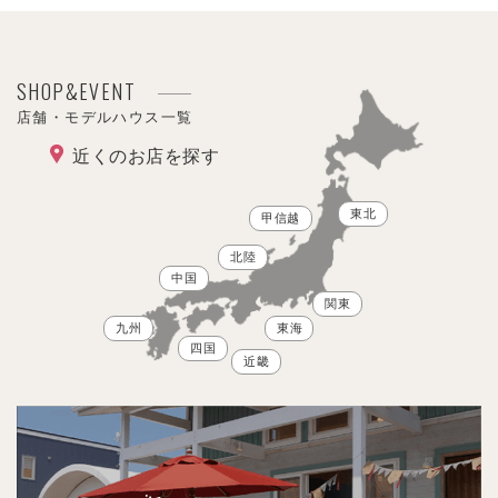
SHOP&EVENT
店舗・モデルハウス一覧
近くのお店を探す
東北
甲信越
北陸
中国
関東
九州
東海
四国
近畿