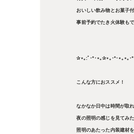
おいしい飲み物とお菓子付 
事前予約でたき火体験も
✰⋆｡:ﾟ･*･⋆｡✰⋆｡･*･⋆｡⋆｡･
こんな方におススメ！
なかなか日中は時間が取
夜の照明の感じを見てみ
照明のあたった内装建材