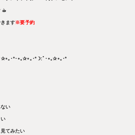
☕︎
できます
※要予約
* ✰⋆｡･*･⋆｡✰⋆｡･*☽:ﾟ･⋆｡✰⋆｡･*
れない
たい
を見てみたい