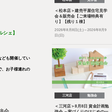
＜松本店＞建売平屋住宅見学
会＆販売会【ご来場特典有
り】【残り１棟】
2026年8月8日(土)～2026年8月9
ルシェ】
日(日)
なども開催してい
で、お子様連れの
三河店
勉強会
＜三河店＞8月8日 資金計画勉
勉強会
強会 ～家づくりのはじめの一