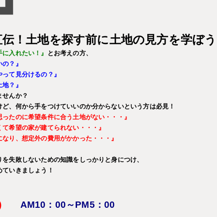
直伝！土地を探す前に土地の見方を学ぼう
手に入れたい！』
とお考えの方、
いの？』
やって見分けるの？』
土地？』
ませんか？
けど、何から手をつけていいのか分からないという方は必見！
思ったのに希望条件に合う土地がない・・・』
くて希望の家が建てられない・・・』
になり、想定外の費用がかかった・・・』
りを失敗しないための知識をしっかりと身につけ、
めていきましょう！
)
AM10：00～PM5：00