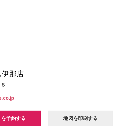
ム伊那店
７８
.co.jp
トを予約する
地図を印刷する