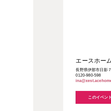
エースホー
長野県伊那市日影
0120-980-598
ina@xest.acehome
このイベン