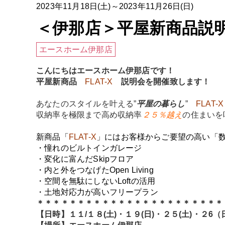
2023年11月18日(土)～2023年11月26日(日)
＜伊那店＞平屋新商品説
エースホーム伊那店
こんにちはエースホーム伊那店です！
平屋新商品
FLAT-X
説明会を開催致します！
あなたのスタイルを叶える”
平屋の暮らし
”
FLAT
収納率を極限まで高め収納率
２５％越え
の住まいを
新商品「
FLAT-X
」にはお客様からご要望の高い「
・憧れのビルトインガレージ
・変化に富んだSkipフロア
・内と外をつなげたOpen Living
・空間を無駄にしないLoftの活用
・土地対応力が高いフリープラン
＊＊＊＊＊＊＊＊＊＊＊＊＊＊＊＊＊＊＊＊＊＊＊
【日時】１１/１８(土)・１９(日)・２５(土)・２