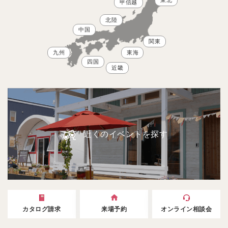
東北
甲信越
北陸
中国
関東
九州
東海
四国
近畿
近くのイベントを探す
カタログ請求
来場予約
オンライン相談会