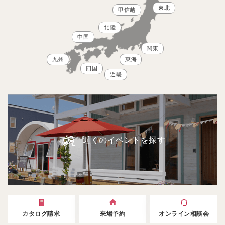
東北
甲信越
北陸
中国
関東
九州
東海
四国
近畿
近くのイベントを探す
カタログ請求
来場予約
オンライン相談会