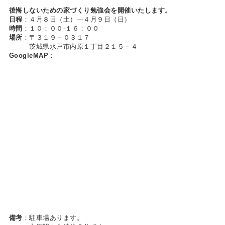
後悔しないための家づくり勉強会を開催いたします。
日程
：４月８日（土）―４月９日（日）
時間
：１０：００-１６：００
場所
：〒３１９－０３１７
茨城県水戸市内原１丁目２１５－４
GoogleMAP
：
備考
：駐車場あります。