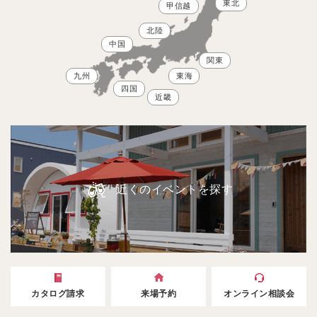
東北
甲信越
北陸
中国
関東
九州
東海
四国
近畿
近くのイベントを探す
カタログ請求
来場予約
オンライン相談会