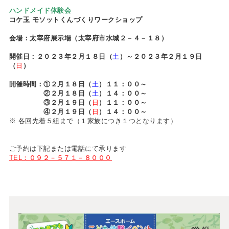
ハンドメイド体験会
コケ玉 モソットくんづくりワークショップ
会場：太宰府展示場（太宰府市水城２－４－１８）
開催日：２０２３年２月１８日（
土
）～２０２３年２月１９日
（
日
）
開催時間：①２月１８日（
土
）１１：００～
②２月１８日（
土
）１４：００～
③２月１９日（
日
）１１：００～
④２月１９日（
日
）１４：００～
※ 各回先着５組まで（１家族につき１つとなります）
ご予約は下記または電話にて承ります
TEL：０９２－５７１－８０００