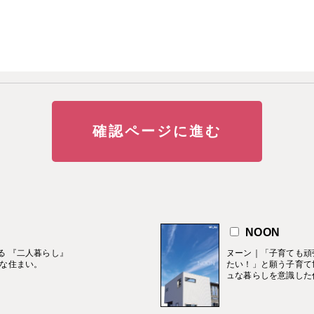
す
NOON
る 『二人暮らし』
ヌーン｜「子育ても頑
的な住まい。
たい！」と願う子育て
ュな暮らしを意識した