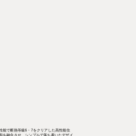
性能で断熱等級6・7をクリアした高性能住
和を融合させ、シンプルで落ち着いたデザイ