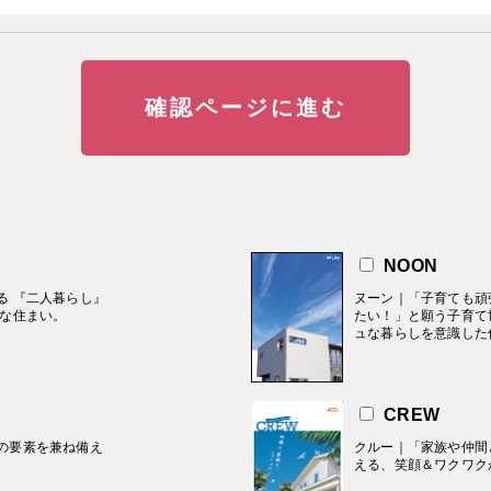
す
NOON
る 『二人暮らし』
ヌーン｜「子育ても頑
的な住まい。
たい！」と願う子育て
ュな暮らしを意識した
CREW
の要素を兼ね備え
クルー｜「家族や仲間
える、笑顔＆ワクワク